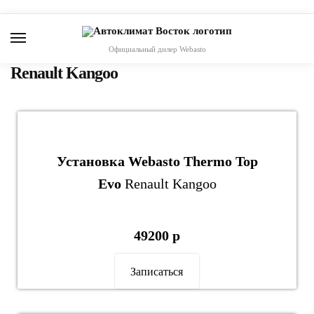
Skip
Skip
to
to
navigation
content
Официальный дилер Webasto
Renault Kangoo
Установка Webasto Thermo Top
Evo
Renault Kangoo
49200 р
Записаться