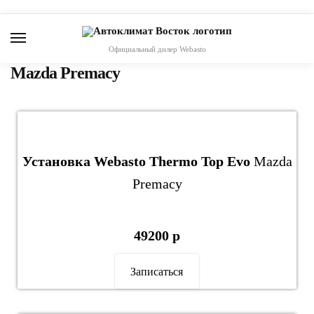
Skip
Skip
to
to
navigation
content
Официальный дилер Webasto
Mazda Premacy
Установка Webasto Thermo Top Evo
Mazda
Premacy
49200 р
Записаться