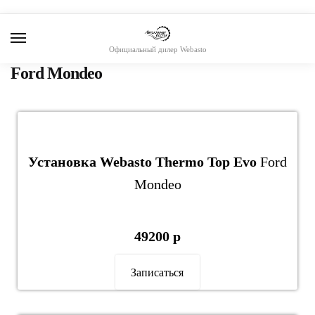
Skip
Skip
to
to
navigation
content
Официальный дилер Webasto
Ford Mondeo
Установка Webasto Thermo Top Evo
Ford
Mondeo
49200 р
Записаться