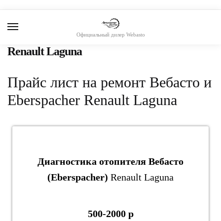
Skip
Skip
to
to
navigation
content
Официальный дилер Webasto
Renault Laguna
Прайс лист на ремонт Вебасто и
Eberspacher Renault Laguna
Диагностика отопителя Вебасто
(Eberspacher)
Renault Laguna
500-2000 р