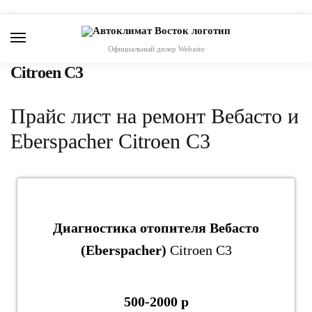
Skip
Skip
to
to
navigation
content
Официальный дилер Webasto
Citroen C3
Прайс лист на ремонт Вебасто и
Eberspacher Citroen C3
Диагностика отопителя Вебасто
(Eberspacher)
Citroen C3
500-2000 р